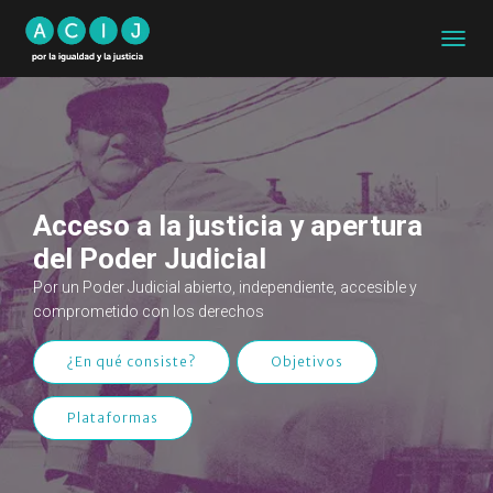
CAMB
MODO
DE
NAVEG
Acceso a la justicia y apertura
del Poder Judicial
Por un Poder Judicial abierto, independiente, accesible y
comprometido con los derechos
¿En qué consiste?
Objetivos
Plataformas