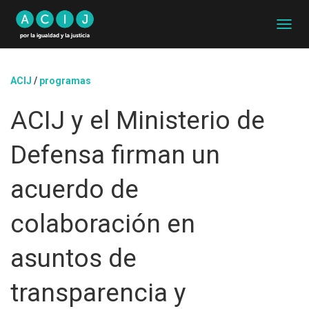
C
A
M
B
ACIJ
/
programas
I
A
ACIJ y el Ministerio de
R
M
O
Defensa firman un
D
O
D
acuerdo de
E
N
colaboración en
A
V
E
asuntos de
G
A
transparencia y
C
I