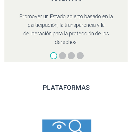
ierto basado en la
Construir un debate democrático b
ansparencia y la
razones mediante la producción y 
protección de los
información pública de calida
os.
PLATAFORMAS