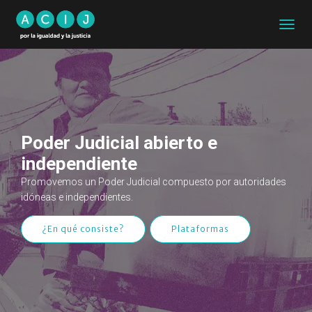
CAMB
MODO
DE
NAVEG
Poder Judicial abierto e
independiente
Promovemos un Poder Judicial compuesto por autoridades
idóneas e independientes.
¿En qué consiste?
Plataformas