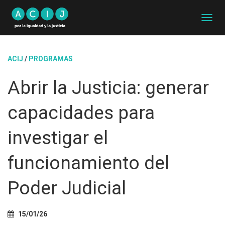
C
A
M
B
ACIJ
/
PROGRAMAS
I
A
Abrir la Justicia: generar
R
M
O
capacidades para
D
O
D
investigar el
E
N
funcionamiento del
A
V
E
Poder Judicial
G
A
C
15/01/26
I