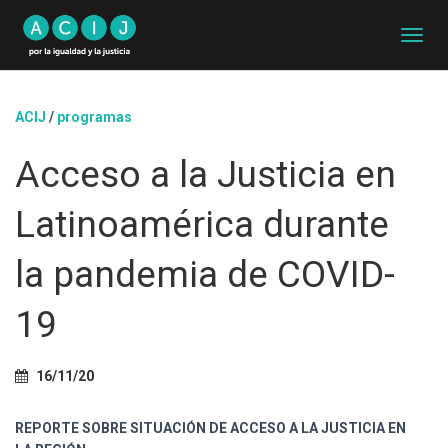
C
A
M
B
ACIJ
/
programas
I
A
Acceso a la Justicia en
R
M
O
Latinoamérica durante
D
O
D
la pandemia de COVID-
E
N
19
A
V
E
G
16/11/20
A
C
REPORTE SOBRE SITUACIÓN DE ACCESO A LA JUSTICIA EN
I