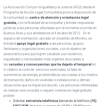
Ó
N
La Asociación Civil por la Igualdad y la Justicia (ACIJ) desde el
Programa de Acción Legal Comunitaria pone a disposición de
la comunidad su
centro de atención y orientación legal
gratuita,
con la finalidad de acompañar y brindar respuestas
jurídicas a las personas afectadas por la tormenta ocurrida en
Buenos Aires y sus alrededores el 4 de abril de 2012.
En el
espacio de orientación, ubicado en el partido de Moreno, se
brindará
apoyo legal gratuito
a las personas, grupos
familiares y organizaciones sociales, con el objetivo de
asesorarlos para que logren canalizar sus reclamos,
inquietudes o necesidades más urgentes asociadas a
las
secuelas y consecuencias que ha dejado el temporal
en
lo relativo al corte de servicios esenciales, la falta de
suministros de energía, problemáticas asociadas a los medios
de transporte, daños en viviendas e instalaciones y demás
situaciones que se hayan producido. Las personas interesadas
en realizar una consulta o requerir orientación legal gratuita
podrán:
Solicitar
entrevista telefónica
llamando al teléfono
(15)
5807 3585
de lunes a viernes de 10.00 a 18.00 horas.