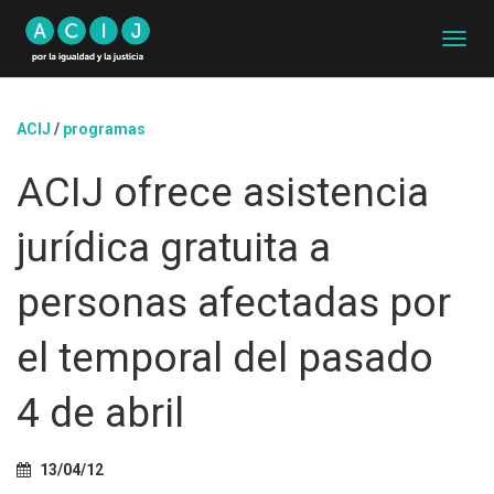
C
A
M
B
ACIJ
/
programas
I
A
ACIJ ofrece asistencia
R
M
O
jurídica gratuita a
D
O
D
personas afectadas por
E
N
el temporal del pasado
A
V
E
4 de abril
G
A
C
13/04/12
I