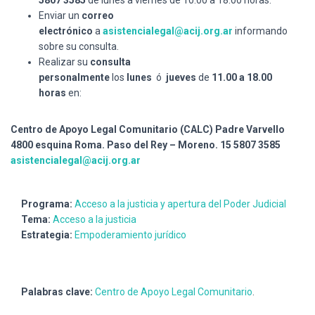
Enviar un
correo
electrónico
a
asistencialegal@acij.org.ar
informando
sobre su consulta.
Realizar su
consulta
personalmente
los
lunes
ó
jueves
de
11.00 a 18.00
horas
en:
Centro de Apoyo Legal Comunitario (CALC)
Padre Varvello
4800 esquina Roma.
Paso del Rey – Moreno.
15 5807 3585
asistencialegal@acij.org.ar
Programa:
Acceso a la justicia y apertura del Poder Judicial
Tema:
Acceso a la justicia
Estrategia:
Empoderamiento jurídico
Palabras clave:
Centro de Apoyo Legal Comunitario
.