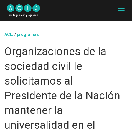
C
A
M
B
ACIJ
/
programas
I
A
Organizaciones de la
R
M
O
sociedad civil le
D
O
D
solicitamos al
E
N
Presidente de la Nación
A
V
E
mantener la
G
A
universalidad en el
C
I