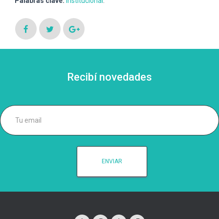
Palabras clave:
Institucional
.
Ó
N
Recibí novedades