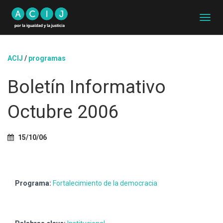
C
A
M
B
ACIJ
/
programas
I
A
Boletín Informativo
R
M
O
Octubre 2006
D
O
D
15/10/06
E
N
A
V
E
Programa:
Fortalecimiento de la democracia
G
A
C
I