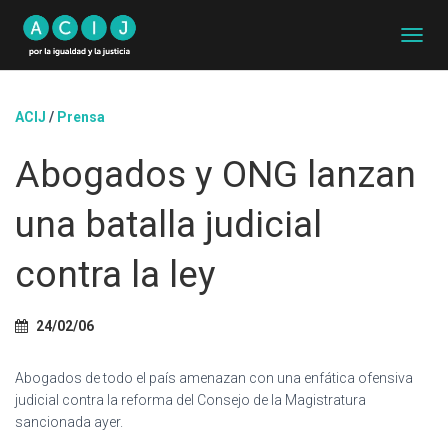
C
A
M
B
ACIJ
/
Prensa
I
A
Abogados y ONG lanzan
R
M
O
una batalla judicial
D
O
D
contra la ley
E
N
A
24/02/06
V
E
G
Abogados de todo el país amenazan con una enfática ofensiva
A
judicial contra la reforma del Consejo de la Magistratura
C
sancionada ayer.
I