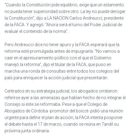
“Cuando la Constitución pide equilibrio, exige que un estamento
no pueda tener superioridad sobre otro. La ley no puede derogar
la Constitución”, dijo a LA NACION Carlos Andreucci, presidente
de la FACA. Y agregó: “Ahora será el turno del Poder Judicial de
evaluar el contenido de la norma”.
Pero Andreucci dice no tener apuro y la FACA esperará que la
reforma esté promulgada antes de impugnarla. “No vamos a
caer en el apresuramiento político con el que el Gobierno
manejó la reforma”, dijo el titular de la FACA, que puso en
marcha una ronda de consultas entre todos los colegios del
país para enriquecer la acción judicial que presentarán.
Centrados en su estrategia judicial, los abogados omitieron
referirse ayer a las amenazas que habían hecho de no integrar el
Consejo si éste se reformaba. Pese a que el Colegio de
Abogados de Córdoba -promotor del boicot- pidió una reunión
urgente para definir el plan de acción, la FACA intenta posponer
el debate hasta el 17 de marzo, cuando se reúna en Tandil su
próxima junta ordinaria.