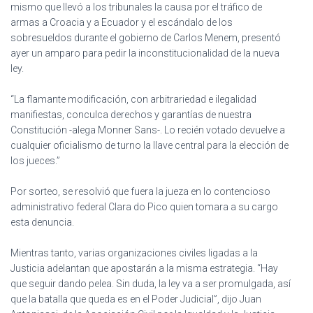
mismo que llevó a los tribunales la causa por el tráfico de
armas a Croacia y a Ecuador y el escándalo de los
sobresueldos durante el gobierno de Carlos Menem, presentó
ayer un amparo para pedir la inconstitucionalidad de la nueva
ley.
“La flamante modificación, con arbitrariedad e ilegalidad
manifiestas, conculca derechos y garantías de nuestra
Constitución -alega Monner Sans-. Lo recién votado devuelve a
cualquier oficialismo de turno la llave central para la elección de
los jueces.”
Por sorteo, se resolvió que fuera la jueza en lo contencioso
administrativo federal Clara do Pico quien tomara a su cargo
esta denuncia.
Mientras tanto, varias organizaciones civiles ligadas a la
Justicia adelantan que apostarán a la misma estrategia. “Hay
que seguir dando pelea. Sin duda, la ley va a ser promulgada, así
que la batalla que queda es en el Poder Judicial”, dijo Juan