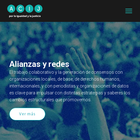
CAMB
MODO
DE
NAVEG
Alianzas y redes
El trabajo colaborativo y la generación de consensos con
organizaciones locales, de base, de derechos humanos,
internacionales, y con periodistas y organizaciones de datos
es clave para impulsar con distintas estrategias y saberes los
cambios estructurales que promovemos.
Ver más