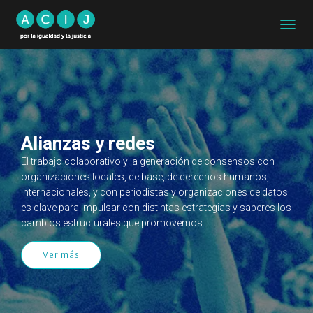
CAMB
MODO
DE
NAVEG
Alianzas y redes
El trabajo colaborativo y la generación de consensos con
organizaciones locales, de base, de derechos humanos,
internacionales, y con periodistas y organizaciones de datos
es clave para impulsar con distintas estrategias y saberes los
cambios estructurales que promovemos.
Ver más