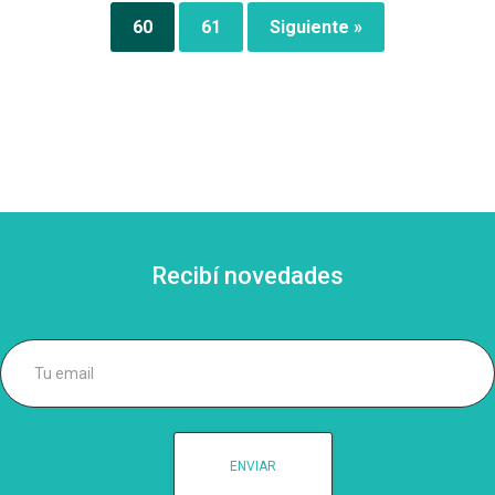
60
61
Siguiente »
Recibí novedades