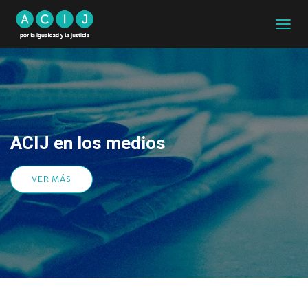
C
A
M
B
I
A
R
M
ACIJ en los medios
O
D
O
D
VER MÁS
E
N
A
V
E
G
A
C
I