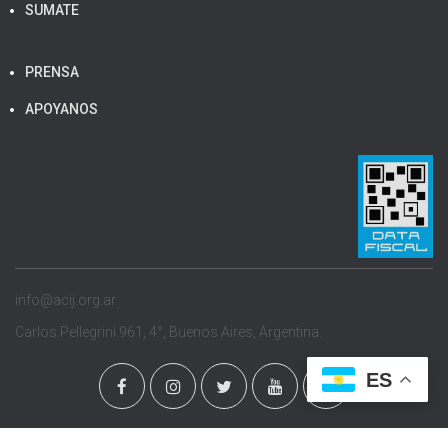
SUMATE
PRENSA
APOYANOS
info@acij.org.ar
Carlos Pellegrini 961, 4°, Buenos Aires, Argentina.
ES