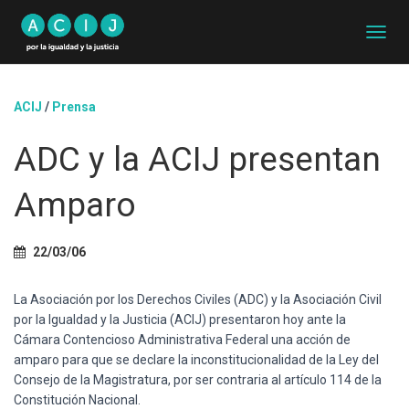
C
A
M
B
ACIJ
/
Prensa
I
A
ADC y la ACIJ presentan
R
M
O
Amparo
D
O
D
22/03/06
E
N
A
La Asociación por los Derechos Civiles (ADC) y la Asociación Civil
V
por la Igualdad y la Justicia (ACIJ) presentaron hoy ante la
E
Cámara Contencioso Administrativa Federal una acción de
G
A
amparo para que se declare la inconstitucionalidad de la Ley del
C
Consejo de la Magistratura, por ser contraria al artículo 114 de la
I
Constitución Nacional.