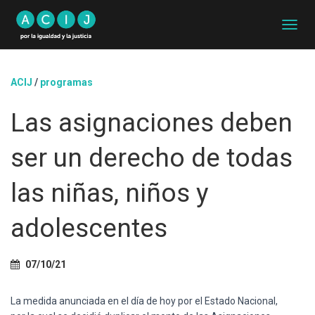
C
A
M
B
ACIJ
/
programas
I
A
Las asignaciones deben
R
M
O
ser un derecho de todas
D
O
D
las niñas, niños y
E
N
adolescentes
A
V
E
G
07/10/21
A
C
La medida anunciada en el día de hoy por el Estado Nacional,
I