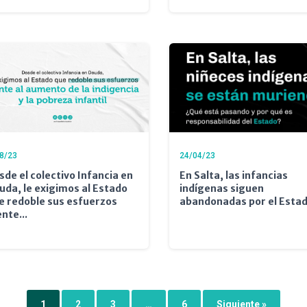
8/23
24/04/23
sde el colectivo Infancia en
En Salta, las infancias
uda, le exigimos al Estado
indígenas siguen
e redoble sus esfuerzos
abandonadas por el Esta
ente...
1
2
3
…
6
Siguiente »