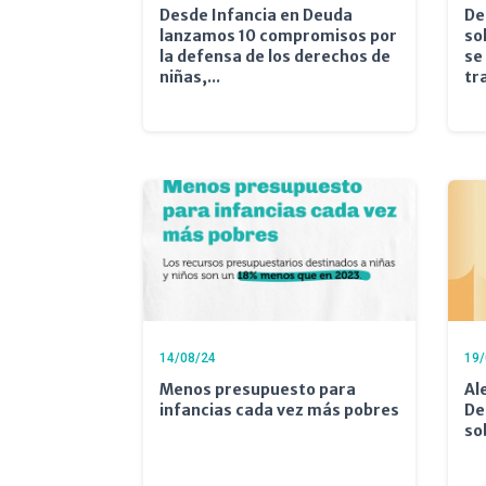
Desde Infancia en Deuda
De
lanzamos 10 compromisos por
so
la defensa de los derechos de
se
niñas,...
tr
14/08/24
19/
Menos presupuesto para
Al
infancias cada vez más pobres
De
so