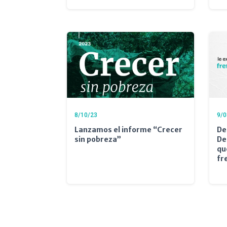
8/10/23
9/0
Lanzamos el informe “Crecer
De
sin pobreza”
De
qu
fr