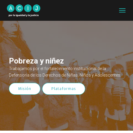
CAMB
MODO
DE
NAVEG
Pobreza y niñez
Trabajamos por el fortalecimiento institucional de la
Defensoría de los Derechos de Niñas, Niños y Adolescentes.
Misión
Plataformas