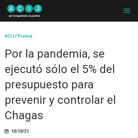
C
A
M
B
ACIJ
/
Prensa
I
A
Por la pandemia, se
R
M
O
ejecutó sólo el 5% del
D
O
D
presupuesto para
E
N
prevenir y controlar el
A
V
E
Chagas
G
A
C
10/10/21
I