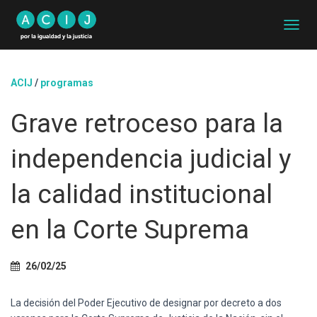
C
A
M
B
ACIJ
/
programas
I
A
Grave retroceso para la
R
M
O
independencia judicial y
D
O
D
la calidad institucional
E
N
en la Corte Suprema
A
V
E
G
26/02/25
A
C
La decisión del Poder Ejecutivo de designar por decreto a dos
I