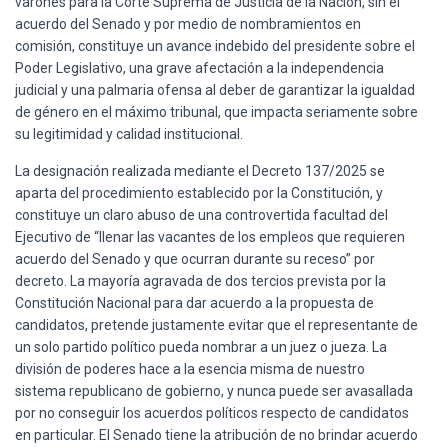
varones para la Corte Suprema de Justicia de la Nación, sin el
Ó
N
acuerdo del Senado y por medio de nombramientos en
comisión, constituye un avance indebido del presidente sobre el
Poder Legislativo, una grave afectación a la independencia
judicial y una palmaria ofensa al deber de garantizar la igualdad
de género en el máximo tribunal, que impacta seriamente sobre
su legitimidad y calidad institucional.
La designación realizada mediante el Decreto 137/2025 se
aparta del procedimiento establecido por la Constitución, y
constituye un claro abuso de una controvertida facultad del
Ejecutivo de “llenar las vacantes de los empleos que requieren
acuerdo del Senado y que ocurran durante su receso” por
decreto. La mayoría agravada de dos tercios prevista por la
Constitución Nacional para dar acuerdo a la propuesta de
candidatos, pretende justamente evitar que el representante de
un solo partido político pueda nombrar a un juez o jueza. La
división de poderes hace a la esencia misma de nuestro
sistema republicano de gobierno, y nunca puede ser avasallada
por no conseguir los acuerdos políticos respecto de candidatos
en particular. El Senado tiene la atribución de no brindar acuerdo