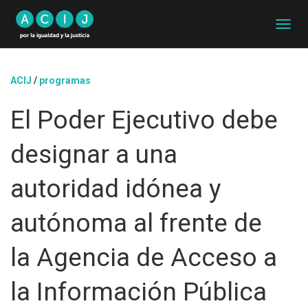
C
A
M
B
ACIJ
/
programas
I
A
El Poder Ejecutivo debe
R
M
O
designar a una
D
O
D
autoridad idónea y
E
N
autónoma al frente de
A
V
E
la Agencia de Acceso a
G
A
la Información Pública
C
I