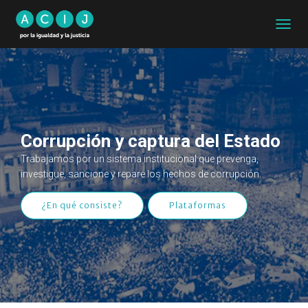
CAMB
MODO
DE
NAVEG
Corrupción y captura del Estado
Trabajamos por un sistema institucional que prevenga,
investigue, sancione y repare los hechos de corrupción.
¿En qué consiste?
Plataformas