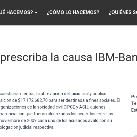
UÉ HACEMOS?
¿CÓMO LO HACEMOS?
¿QUIÉNES 
prescriba la causa IBM-Ba
uestionamientos, la abreviación del juicio oral y público
Pr
ición de $17.172.682,70 para ser destinada a fines sociales. El
Te
ganizaciones de la sociedad civil CIPCE y ACIJ, quienes
Es
sparencia con que fueron alcanzados los acuerdos entre los
 de noviembre de 2009 cada uno de los acusados avaló con su
logación judicial respectiva.