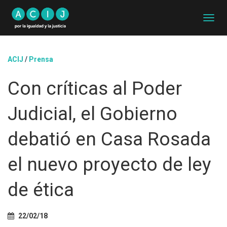
C
A
M
B
ACIJ
/
Prensa
I
A
Con críticas al Poder
R
M
O
Judicial, el Gobierno
D
O
D
debatió en Casa Rosada
E
N
el nuevo proyecto de ley
A
V
E
de ética
G
A
C
22/02/18
I