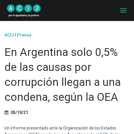
C
A
M
B
ACIJ
/
Prensa
I
A
En Argentina solo 0,5%
R
M
O
de las causas por
D
O
D
corrupción llegan a una
E
N
condena, según la OEA
A
V
E
G
05/10/21
A
C
Un informe presentado ante la Organización de los Estados
I