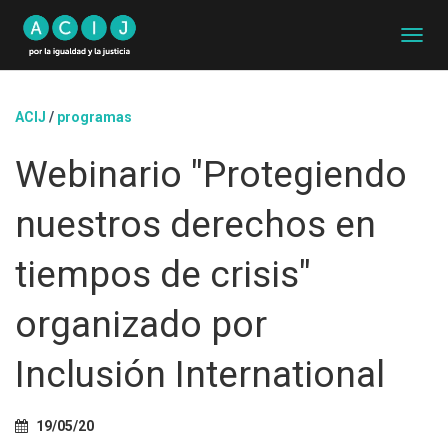
C
A
M
B
ACIJ
/
programas
I
A
Webinario "Protegiendo
R
M
O
nuestros derechos en
D
O
D
tiempos de crisis"
E
N
organizado por
A
V
E
Inclusión International
G
A
C
19/05/20
I