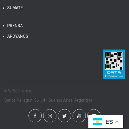
SUMATE
PRENSA
APOYANOS
info@acij.org.ar
Carlos Pellegrini 961, 4°, Buenos Aires, Argentina.
ES