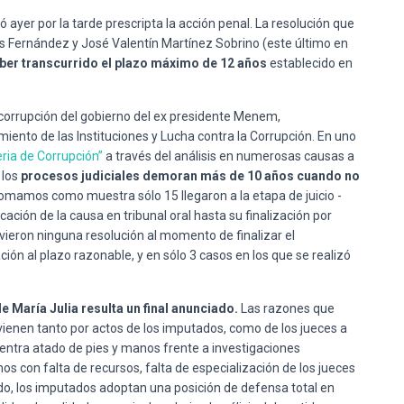
ró ayer por la tarde prescripta la acción penal. La resolución que
los Fernández y José Valentín Martínez Sobrino (este último en
aber transcurrido el plazo máximo de 12 años
establecido en
 corrupción del gobierno del ex presidente Menem,
miento de las Instituciones y Lucha contra la Corrupción. En uno
ria de Corrupción”
a través del análisis en numerosas causas a
 los
procesos judiciales demoran más de 10 años cuando no
omamos como muestra sólo 15 llegaron a la etapa de juicio -
ión de la causa en tribunal oral hasta su finalización por
uvieron ninguna resolución al momento de finalizar el
ión al plazo razonable, y en sólo 3 casos en los que se realizó
e María Julia resulta un final anunciado.
Las razones que
ovienen tanto por actos de los imputados, como de los jueces a
entra atado de pies y manos frente a investigaciones
os con falta de recursos, falta de especialización de los jueces
ado, los imputados adoptan una posición de defensa total en