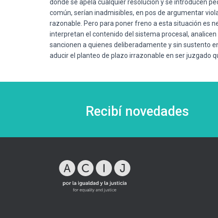
donde se apela cualquier resolución y se introducen pedi
común, serían inadmisibles, en pos de argumentar viola
razonable. Pero para poner freno a esta situación es ne
interpretan el contenido del sistema procesal, analicen
sancionen a quienes deliberadamente y sin sustento en d
aducir el planteo de plazo irrazonable en ser juzgado 
Recibí novedades