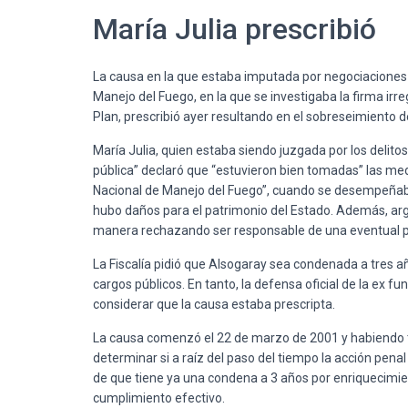
María Julia prescribió
La causa en la que estaba imputada por negociaciones i
Manejo del Fuego, en la que se investigaba la firma irr
Plan, prescribió ayer resultando en el sobreseimiento d
María Julia, quien estaba siendo juzgada por los delito
pública” declaró que “estuvieron bien tomadas” las med
Nacional de Manejo del Fuego”, cuando se desempeñab
hubo daños para el patrimonio del Estado. Además, arg
manera rechazando ser responsable de una eventual p
La Fiscalía pidió que Alsogaray sea condenada a tres añ
cargos públicos. En tanto, la defensa oficial de la ex fu
considerar que la causa estaba prescripta.
La causa comenzó el 22 de marzo de 2001 y habiendo t
determinar si a raíz del paso del tiempo la acción penal
de que tiene ya una condena a 3 años por enriquecimient
cumplimiento efectivo.