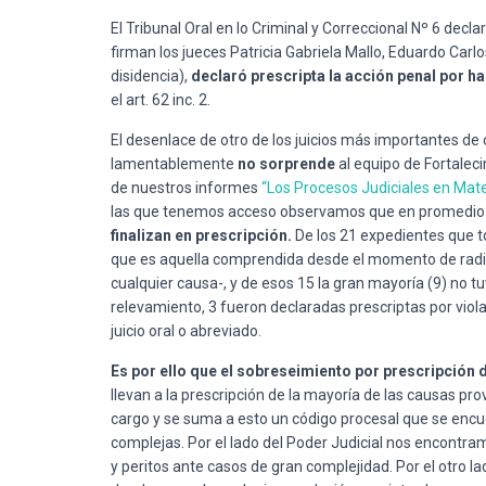
El Tribunal Oral en lo Criminal y Correccional Nº 6 decla
firman los jueces Patricia Gabriela Mallo, Eduardo Car
disidencia),
declaró prescripta la acción penal por h
el art. 62 inc. 2.
El desenlace de otro de los juicios más importantes de
lamentablemente
no sorprende
al equipo de Fortaleci
de nuestros informes
“Los Procesos Judiciales en Mate
las que tenemos acceso observamos que en promedio
finalizan en prescripción.
De los 21 expedientes que t
que es aquella comprendida desde el momento de radicac
cualquier causa-, y de esos 15 la gran mayoría (9) no t
relevamiento, 3 fueron declaradas prescriptas por violac
juicio oral o abreviado.
Es por ello que el sobreseimiento por prescripción d
llevan a la prescripción de la mayoría de las causas pr
cargo y se suma a esto un código procesal que se encu
complejas. Por el lado del Poder Judicial nos encontram
y peritos ante casos de gran complejidad. Por el otro l