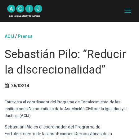
C
A
M
B
ACIJ
/
Prensa
I
A
Sebastián Pilo: “Reducir
R
M
O
la discrecionalidad”
D
O
D
26/08/14
E
N
A
Entrevista al coordinador del Programa de Fortalecimiento de las
V
Instituciones Democráticas de la Asociación Civil por la Igualdad y la
E
Justicia (ACIJ).
G
A
Sebastián Pilo es el coordinador del Programa de
C
Fortalecimiento de las Instituciones Democráticas de la
I