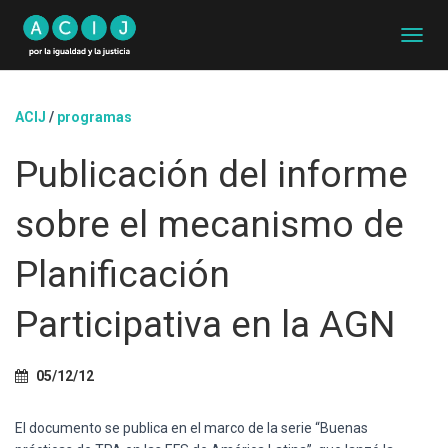
C
A
M
B
ACIJ
/
programas
I
A
Publicación del informe
R
M
O
sobre el mecanismo de
D
O
D
Planificación
E
N
Participativa en la AGN
A
V
E
G
05/12/12
A
C
El documento se publica en el marco de la serie “Buenas
I