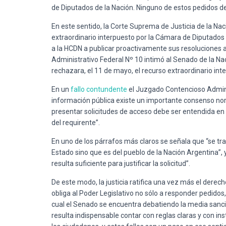
de Diputados de la Nación. Ninguno de estos pedidos d
En este sentido, la Corte Suprema de Justicia de la Na
extraordinario interpuesto por la Cámara de Diputados d
a la HCDN a publicar proactivamente sus resoluciones a
Administrativo Federal Nº 10 intimó al Senado de la Na
rechazara, el 11 de mayo, el recurso extraordinario inte
En un
fallo contundente
el Juzgado Contencioso Adminis
información pública existe un importante consenso norm
presentar solicitudes de acceso debe ser entendida en u
del requirente”.
En uno de los párrafos más claros se señala que “se tr
Estado sino que es del pueblo de la Nación Argentina”, 
resulta suficiente para justificar la solicitud”.
De este modo, la justicia ratifica una vez más el derech
obliga al Poder Legislativo no sólo a responder pedidos,
cual el Senado se encuentra debatiendo la media sanció
resulta indispensable contar con reglas claras y con in