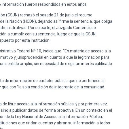
e información fueron respondidos en estos años.
ción (CSJN) rechazó el pasado 21 de junio el recurso
e la Nación (HCDN), dejando así firme la sentencia, que obliga
dministrativas. Por su parte, el Juzgado Contencioso
ción a cumplir con su sentencia, luego de que la CSJN
rpuesto por esta institución.
trativo Federal Nº 10, indica que: “En materia de acceso a la
ativo y jurisprudencial en cuanto a que la legitimación para
n sentido amplio, sin necesidad de exigir un interés calificado
ata de información de carácter público que no pertenece al
y que con “la sola condición de integrante de la comunidad
o de libre acceso a la información pública, y por primera vez
 sino a publicar datos de forma proactiva. En un contexto en el
n de la Ley Nacional de Acceso a la Información Pública,
stituciones que rindan cuentas y abran su información a todos