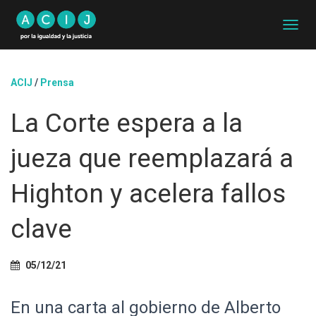
C
A
M
B
ACIJ
/
Prensa
I
A
La Corte espera a la
R
M
O
jueza que reemplazará a
D
O
D
Highton y acelera fallos
E
N
clave
A
V
E
G
05/12/21
A
C
En una carta al gobierno de Alberto
I