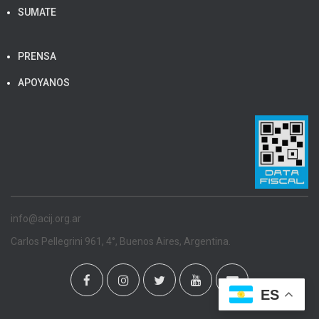
SUMATE
PRENSA
APOYANOS
info@acij.org.ar
Carlos Pellegrini 961, 4°, Buenos Aires, Argentina.
ES