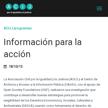
C
A
M
B
ACIJ
/
programas
I
A
Información para la
R
M
O
acción
D
O
D
18/10/13
E
N
A
La Asociación Civil por la Igualdad y la Justicia (ACIJ) y el Centro de
V
Archivos y Acceso a la Información Pública (CAinfo), con el apoyo de
E
Open Society Foundations (OSF), realizaron una investigación que
G
A
contribuye a desarrollar nuevas estrategias para promover la
C
exigibilidad de los Derechos Económicos, Sociales, Culturales y
I
Ambientales (DESCA) usando como herramienta el derecho de