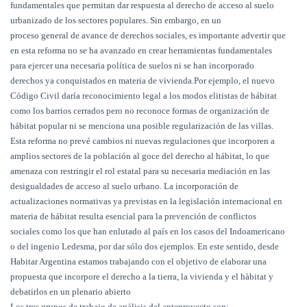
fundamentales que permitan dar respuesta al derecho de acceso al suelo
urbanizado de los sectores populares.
Sin embargo, en un
proceso general de avance de derechos sociales, es importante advertir que
en esta reforma no se ha avanzado en crear herramientas fundamentales
para ejercer una necesaria política de suelos ni se han incorporado
derechos ya conquistados en materia de vivienda.
Por ejemplo, el nuevo
Código Civil daría reconocimiento legal a los modos elitistas de hábitat
como los barrios cerrados pero no reconoce formas de organización de
hábitat popular ni se menciona una posible regularización de las villas.
Esta reforma no prevé cambios ni nuevas regulaciones que incorporen a
amplios sectores de la población al goce del derecho al hábitat, lo que
amenaza con restringir el rol estatal para su necesaria mediación en las
desigualdades de acceso al suelo urbano.
La incorporación de
actualizaciones normativas ya previstas en la legislación internacional en
materia de hábitat resulta esencial para la prevención de conflictos
sociales como los que han enlutado al país en los casos del Indoamericano
o del ingenio Ledesma, por dar sólo dos ejemplos.
En este sentido, desde
Habitar Argentina estamos trabajando con el objetivo de elaborar una
propuesta que incorpore el derecho a la tierra, la vivienda y el hàbitat y
debatirlos en un plenario abierto
Los tres grupos de trabajo de análisis del anteproyecto son: