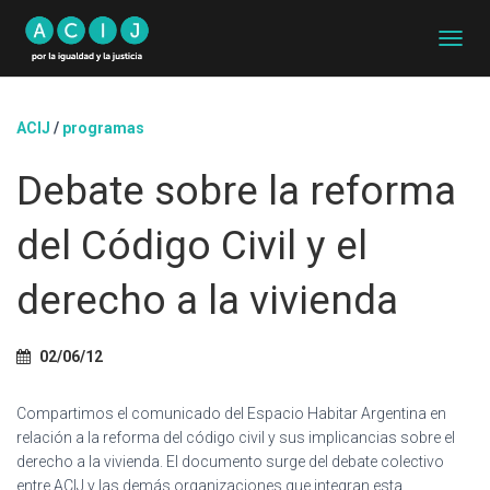
C
A
M
B
ACIJ
/
programas
I
A
Debate sobre la reforma
R
M
O
del Código Civil y el
D
O
D
derecho a la vivienda
E
N
A
02/06/12
V
E
G
Compartimos el comunicado del Espacio Habitar Argentina en
A
relación a la reforma del código civil y sus implicancias sobre el
C
derecho a la vivienda. El documento surge del debate colectivo
I
entre ACIJ y las demás organizaciones que integran esta