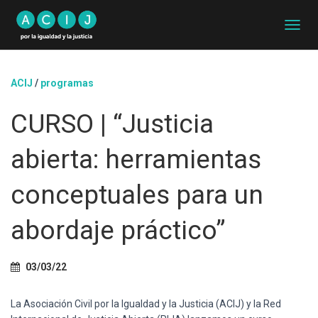
C
A
M
B
ACIJ
/
programas
I
A
CURSO | “Justicia
R
M
O
abierta: herramientas
D
O
D
conceptuales para un
E
N
abordaje práctico”
A
V
E
G
03/03/22
A
C
La Asociación Civil por la Igualdad y la Justicia (ACIJ) y la Red
I