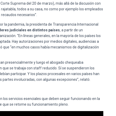
a Corte Suprema del 20 de marzo), más allá de la discusión con
a rajatabla, todos a su casa, no como por ejemplo los empleados
 recaudos necesarios”.
or la pandemia, la presidenta de Transparencia Internacional
res judiciales en distintos países
, a partir de un
ganización. “En líneas generales, en la mayoría de los países los
ptada. Hay autorizaciones por medios digitales, audiencias a
tió que “en muchos casos había mecanismos de digitalización
ban presencialmente y luego el abogado chequeaba
 que se trabaja con staff reducido. Sí se suspendieron los
debían participar. Y los plazos procesales en varios países han
s partes involucradas, con algunas excepciones”, relató.
son los servicios esenciales que deben seguir funcionando en la
ible que se retome su funcionamiento pleno.