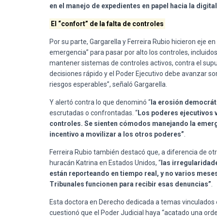
en el manejo de expedientes en papel hacia la digita
El “confort” de la falta de controles
Por su parte, Gargarella y Ferreira Rubio hicieron eje e
emergencia” para pasar por alto los controles, incluid
mantener sistemas de controles activos, contra el s
decisiones rápido y el Poder Ejecutivo debe avanzar so
riesgos esperables”, señaló Gargarella.
Y alertó contra lo que denominó “
la erosión democrát
escrutadas o confrontadas. “
Los poderes ejecutivos 
controles. Se sienten cómodos manejando la emergen
incentivo a movilizar a los otros poderes”
.
Ferreira Rubio también destacó que, a diferencia de ot
huracán Katrina en Estados Unidos, “
las irregularidad
están reporteando en tiempo real, y no varios mes
Tribunales funcionen para recibir esas denuncias”
.
Esta doctora en Derecho dedicada a temas vinculados co
cuestionó que el Poder Judicial haya “acatado una orde