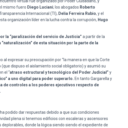
 encuentro virtual fue organizado por Poder Ciudadano, y
 del mismo fuero
Diego Luciani
; los abogados
Roberto
 Transparencia Internacional (TI),
Delia Ferreira Rubio
, y el
ta organización líder en la lucha contra la corrupción,
Hugo
r la “paralización del servicio de Justicia”
a partir de la
a “naturalización” de esta situación por la parte de la
ico al expresar su preocupación por “la manera en que la Corte
(que dispuso el aislamiento social obligatorio) y asumió su
n el “
atraso estructural y tecnológico del Poder Judicial”
y
co” a uno digital para poder superarlo.
En tanto Gargarella y
lta de controles a los poderes ejecutivos respecto de
.
o ha podido dar respuestas debido a que sus condiciones
tividad plena si tenemos edificios con escaleras y ascensores
s deplorables, donde la lógica siendo siendo el expediente de