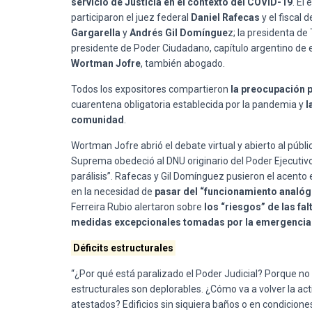
servicio de Justicia en el contexto del COVID-19
. El
participaron el juez federal
Daniel Rafecas
y el fiscal
Gargarella
y
Andrés Gil Domíngue
z; la presidenta de
presidente de Poder Ciudadano, capítulo argentino de es
Wortman Jofre
, también abogado.
Todos los expositores compartieron
la preocupación po
cuarentena obligatoria establecida por la pandemia y
l
comunidad
.
Wortman Jofre abrió el debate virtual y abierto al públ
Suprema obedeció al DNU originario del Poder Ejecutivo 
parálisis”. Rafecas y Gil Domínguez pusieron el acento e
en la necesidad de
pasar del “funcionamiento analógi
Ferreira Rubio alertaron sobre
los “riesgos” de las fa
medidas excepcionales tomadas por la emergencia
Déficits estructurales
“¿Por qué está paralizado el Poder Judicial? Porque n
estructurales son deplorables. ¿Cómo va a volver la ac
atestados? Edificios sin siquiera baños o en condicione