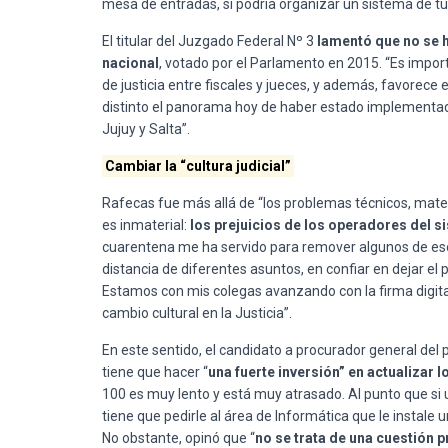
mesa de entradas, si podría organizar un sistema de tu
El titular del Juzgado Federal Nº 3
lamentó que no se 
nacional
, votado por el Parlamento en 2015. “Es impor
de justicia entre fiscales y jueces, y además, favorece e
distinto el panorama hoy de haber estado implementado 
Jujuy y Salta”.
Cambiar la “cultura judicial”
Rafecas fue más allá de “los problemas técnicos, mater
es inmaterial:
los prejuicios de los operadores del s
cuarentena me ha servido para remover algunos de esos
distancia de diferentes asuntos, en confiar en dejar el pa
Estamos con mis colegas avanzando con la firma digita
cambio cultural en la Justicia”.
En este sentido, el candidato a procurador general del 
tiene que hacer “
una fuerte inversión” en actualizar 
100 es muy lento y está muy atrasado. Al punto que si
tiene que pedirle al área de Informática que le instale u
No obstante, opinó que “
no se trata de una cuestión p