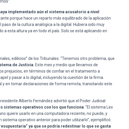
rnos”.
haya implementado aún el sistema acusatorio a nivel
tante porque hace un reparto más equilibrado de la aplicación
l paso de la cultura analógica a la digital. Hubiera sido muy
a esta altura ya en todo el país. Solo se está aplicando en
iales, edilicios” de los Tribunales. “Tenemos otro problema, que
istema de Justicia
. Este mes y medio que llevamos de
 prejuicios, en términos de confiar en el tratamiento a
pel y pasar a lo digital, incluyendo la cuestión de la firma.
l y en tomar declaraciones de forma remota, transitando este
presidente Alberto Fernández advirtió que el Poder Judicial
los sistemas operativos con los que funciona
. “El sistema Lex
 uno quiere usarlo en una computadora reciente, no puede, y
n sistema operativo anterior para poder utilizarlo”, ejemplificó.
resupuestaria” ya que se podría redestinar lo que se gasta