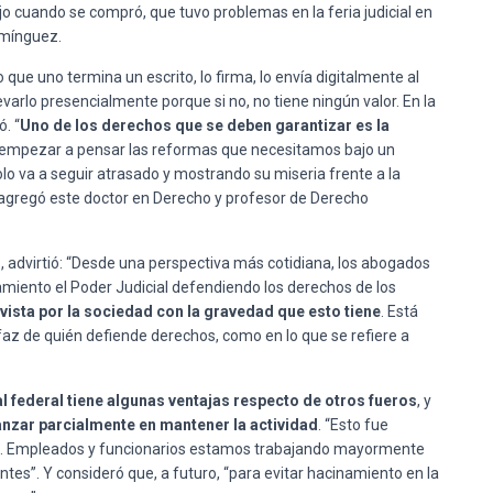
jo cuando se compró, que tuvo problemas en la feria judicial en
omínguez.
 que uno termina un escrito, lo firma, lo envía digitalmente al
varlo presencialmente porque si no, no tiene ningún valor. En la
ó. “
Uno de los derechos que se deben garantizar es la
 y empezar a pensar las reformas que necesitamos bajo un
olo va a seguir atrasado y mostrando su miseria frente a la
”, agregó este doctor en Derecho y profesor de Derecho
, advirtió: “Desde una perspectiva más cotidiana, los abogados
miento el Poder Judicial defendiendo los derechos de los
o vista por la sociedad con la gravedad que esto tiene
. Está
la faz de quién defiende derechos, como en lo que se refiere a
al federal tiene algunas ventajas respecto de otros fueros
, y
anzar parcialmente en mantener la actividad
. “Esto fue
s. Empleados y funcionarios estamos trabajando mayormente
tes”. Y consideró que, a futuro, “para evitar hacinamiento en la