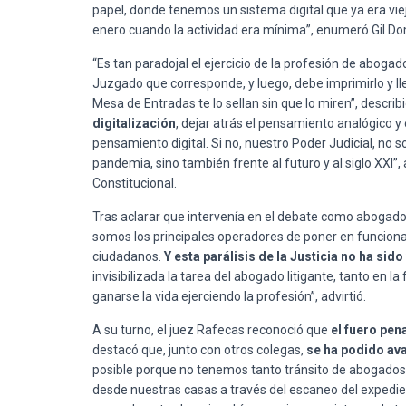
papel, donde tenemos un sistema digital que ya era vie
enero cuando la actividad era mínima”, enumeró Gil D
“Es tan paradojal el ejercicio de la profesión de abogado
Juzgado que corresponde, y luego, debe imprimirlo y lle
Mesa de Entradas te lo sellan sin que lo miren”, describi
digitalización
, dejar atrás el pensamiento analógico
pensamiento digital. Si no, nuestro Poder Judicial, no s
pandemia, sino también frente al futuro y al siglo XXI
Constitucional.
Tras aclarar que intervenía en el debate como abogado
somos los principales operadores de poner en funciona
ciudadanos.
Y esta parálisis de la Justicia no ha sid
invisibilizada la tarea del abogado litigante, tanto en 
ganarse la vida ejerciendo la profesión”, advirtió.
A su turno, el juez Rafecas reconoció que
el fuero pen
destacó que, junto con otros colegas,
se ha podido av
posible porque no tenemos tanto tránsito de abogado
desde nuestras casas a través del escaneo del expedien