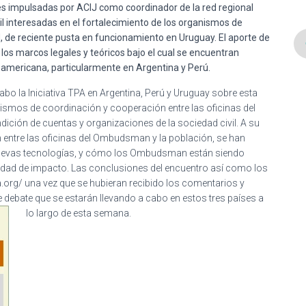
es impulsadas por ACIJ como coordinador de la red regional
vil interesadas en el fortalecimiento de los organismos de
H, de reciente pusta en funcionamiento en Uruguay. El aporte de
os marcos legales y teóricos bajo el cual se encuentran
oamericana, particularmente en Argentina y Perú.
cabo la Iniciativa TPA en Argentina, Perú y Uruguay sobre esta
anismos de coordinación y cooperación entre las oficinas del
ión de cuentas y organizaciones de la sociedad civil. A su
n entre las oficinas del Ombudsman y la población, se han
 nuevas tecnologías, y cómo los Ombudsman están siendo
dad de impacto. Las conclusiones del encuentro así como los
pa.org/ una vez que se hubieran recibido los comentarios y
 debate que se estarán llevando a cabo en estos tres países a
lo largo de esta semana.