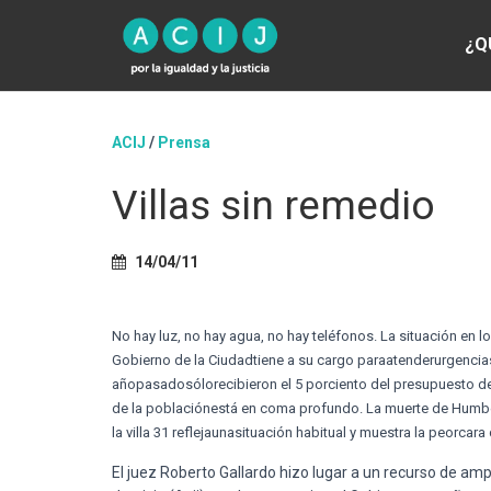
¿Q
ACIJ
/
Prensa
Villas sin remedio
14/04/11
No hay
luz
, no hay
agua
, no hay
teléfonos
. La
situación
en l
Gobierno
de la
Ciudad
tiene
a
su
cargo
para
atender
urgencia
año
pasado
sólo
recibieron
el 5
por
ciento
del
presupuesto
d
de la
población
está
en coma
profundo
. La
muerte
de
Humb
la villa 31
refleja
una
situación
habitual y
muestra
la
peor
cara
El juez Roberto Gallardo hizo lugar a un recurso de amp