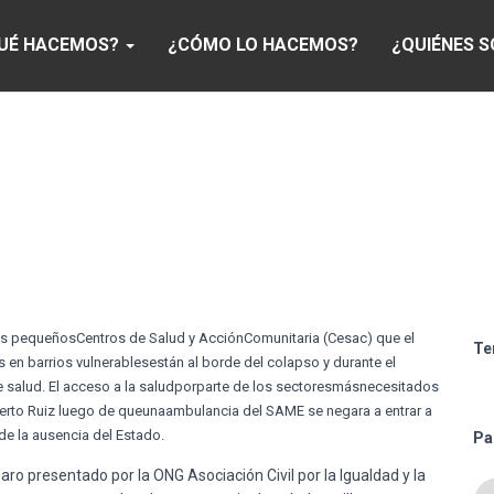
UÉ HACEMOS?
¿CÓMO LO HACEMOS?
¿QUIÉNES 
os
pequeños
Centros
de
Salud
y
Acción
Comunitaria
(
Cesac
)
que
el
Te
s
en barrios
vulnerables
están
al
borde
del
colapso
y
durante
el
e
salud
. El
acceso
a la
salud
por
parte
de los
sectores
más
necesitados
erto
Ruiz
luego
de
que
una
ambulancia
del SAME se
negara
a
entrar
a
de la
ausencia
del
Estado
.
Pa
aro presentado por la ONG Asociación Civil por la Igualdad y la