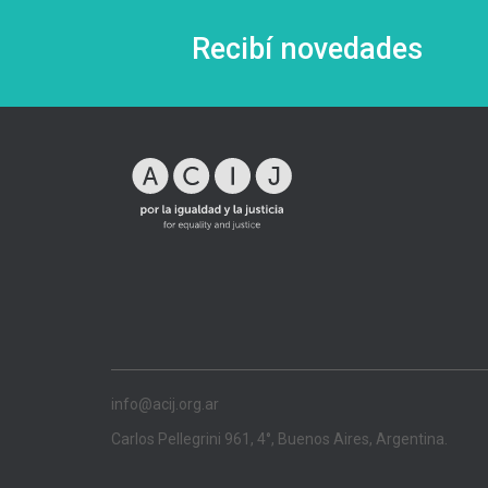
Recibí novedades
info@acij.org.ar
Carlos Pellegrini 961, 4°, Buenos Aires, Argentina.