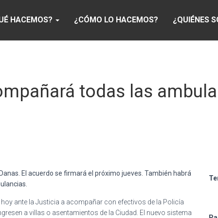
UÉ HACEMOS?
¿CÓMO LO HACEMOS?
¿QUIÉNES 
ompañará todas las ambula
Danas. El acuerdo se firmará el próximo jueves. También habrá
Te
ulancias.
oy ante la Justicia a acompañar con efectivos de la Policía
gresen a villas o asentamientos de la Ciudad. El nuevo sistema
Pa