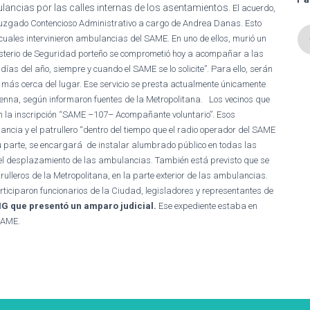
ancias por las calles internas de los asentamientos.
El acuerdo,
l juzgado Contencioso Administrativo a cargo de Andrea Danas. Esto
s cuales intervinieron ambulancias del SAME. En uno de ellos, murió un
isterio de Seguridad porteño se comprometió hoy a acompañar a las
ías del año, siempre y cuando el SAME se lo solicite”. Para ello, serán
 más cerca del lugar.
Ese servicio se presta actualmente únicamente
 Penna, según informaron fuentes de la Metropolitana.
Los vecinos que
on la inscripción “SAME –107– Acompañante voluntario”. Esos
ncia y el patrullero “dentro del tiempo que el radio operador del SAME
su parte, se encargará de instalar alumbrado público en todas las
r el desplazamiento de las ambulancias.
También está previsto que se
rulleros de la Metropolitana, en la parte exterior de las ambulancias.
rticiparon funcionarios de la Ciudad, legisladores y representantes de
ONG que presentó un amparo judicial.
Ese expediente estaba en
 SAME.