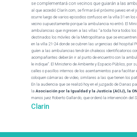
se complementará con vecinos que guiarán a las ambul
al que accedió Clarín.com, se firmará el próximo jueves en e
ocurre luego de varios episodios confusos en la villa 31 en lo
vecino supuestamente porque la ambulancia no entró.
El Min
ambulancias que ingresen a las villas “a toda hora todos los d
destinados los móviles de la Metropolitana que se encuentren
en la villa 21-24 donde se cubren las urgencias del hospital
guíen a las ambulancias tendrán chalecos identificatorios c
acompañantes deberán ir al punto de encuentro con la ambula
le indique”.
El Ministerio de Ambiente y Espacio Público, por 
calles o pasillos internos de los asentamientos para facilita
coloquen cámaras de video, similares a las que tienen los pat
En la audiencia que se realizó hoy en el juzgado de Danas pa
la
Asociación por la Igualdad y la Justicia (ACIJ), la 
manos juez Roberto Gallardo, que ordenó la intervención del
Clarin