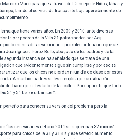
o
Mauricio
Macri
para
que
a
través
del
Consejo
de
Niños
,
Niñas
y
tiempo
,
brinde
el
servicio
de
transporte
bajo
apercibimiento
de
ncumplimiento
.
blema
que
tiene
varios
años
. En 2009 y 2010, ante
diversas
elante
por
padres de la Villa 31
patrocinados
por
Acij
on
por
lo
menos
dos
resoluciones
judiciales
ordenando
que
se
ara Juan Ignacio
Pérez
Bello,
abogado
de los padres y de la
de
segunda
instancia
se ha
señalado
que
se
trata
de
una
ligación
que
evidentemente
sigue
sin
cumplirse
y
por
eso
se
garantizar
que
los
chicos
no
pierdan
ni
un
día
de
clase
por
estas
cuela
. A
muchos
padres se les
complica
por
su
situación
lir
del barrio
por
el
estado
de
las
calles
.
Por
supuesto
que
todo
llas 31 y 31
bis
se
urbanicen”
.
ón
porteño
para
conocer
su
versión
del
problema
pero
la
rir
“las
necesidades
del año 2011 se requerirían 32 micros”.
sporte
para
chicos
de la 31 y 31 Bis y ese
servicio
aumentó