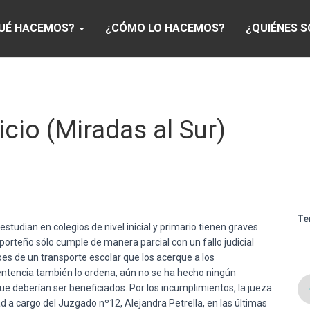
UÉ HACEMOS?
¿CÓMO LO HACEMOS?
¿QUIÉNES 
cio (Miradas al Sur)
Te
estudian
en
colegios
de
nivel
inicial
y
primario
tienen
graves
porteño
sólo
cumple
de
manera
parcial
con un
fallo
judicial
bes
de un
transporte
escolar
que
los
acerque
a los
entencia
también
lo
ordena
,
aún
no se ha
hecho
ningún
ue
deberían
ser
beneficiados
.
Por
los
incumplimientos
, la
jueza
ad
a cargo del
Juzgado
nº12, Alejandra
Petrella
, en
las
últimas