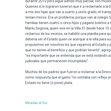
durante 2010
pero
sigue
siendo muy
parcial
, con
much
Quienes sí lo lograron tuvieron
que
ir a reclamarle a la 
a mis dos hijas
que
van a cuarto y sexto grado, el
trans
tenían micros. Era un
problema
, porque van al colegio
familias
tienen
cuatro o cinco hijos y pagarle boletos a
Marilu Segovia, quien vive en la Villa 31 desde
hace
10
reclamos de los vecinos, se habilitó
una
planilla
para
qu
debería
ser
el
Estado
quien se
acerque
a la villa
para
sup
propusimos
ser
nosotros los
que
vayamos al
Estado
y
que
no
tienen
el beneficio y
que
podrían tenerlo”, agre
“es
importante
que
se entienda
que
se está violando u
judiciales
que
permanecen incumplidas”.
Muchos de los padres
que
fueron a reclamar a la Direc
como
respuesta
que
el gasto “no contaba con reflejo
Estado
no
tiene
(o pone) plata.
Miradas al Sur