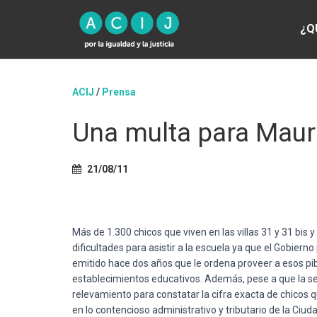
¿Q
ACIJ
/
Prensa
Una multa para Mauri
21/08/11
Más
de 1.300
chicos
que
viven
en
las
villas 31 y 31
bis
y
dificultades
para
asistir
a la
escuela
ya
que
el
Gobierno
emitido
hace
dos
años
que
le
ordena
proveer
a
esos
pi
establecimientos
educativos
.
Además
,
pese
a
que
la
s
relevamiento
para
constatar
la
cifra
exacta de
chicos
q
en lo
contencioso
administrativo
y
tributario
de la
Ciud