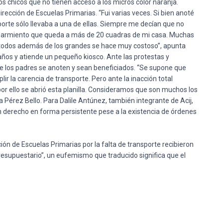
os
chicos
que
no
tienen
acceso a los micros color naranja.
Dirección de Escuelas Primarias. “Fui varias veces. Si bien anoté
porte
sólo
llevaba a
una
de ellas. Siempre me decían
que
no
 Sarmiento
que
queda a más de 20 cuadras de mi casa. Muchas
 todos
además
de los grandes se
hace
muy costoso”, apunta
años
y atiende un pequeño kiosco. Ante
las
protestas y
e
los padres se anoten y sean
beneficiados
. “Se supone
que
lir la
carencia
de
transporte
. Pero ante la inacción total
por
ello se abrió esta planilla. Consideramos
que
son
muchos
los
ga
Pérez
Bello. Para Dalile Antúnez,
también
integrante de
Acij
,
n derecho en forma persistente
pese
a la existencia de órdenes
ción de Escuelas Primarias
por
la
falta
de
transporte
recibieron
 presupuestario”, un eufemismo
que
traducido significa
que
el