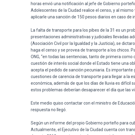
horas
envió
una
notificación
al
jefe
de
Gobierno
porteñ
Adolescentes
de la
Ciudad
realice
el
censo
, y al
mismo
aplicarle
una
sanción
de 150 pesos
diarios
en
caso
de
i
La
falta
de
transporte
para
los
pibes
de la 31
es
un
pro
presentaciones
administrativas
y
judiciales
llevadas
ad
(
Asociación
Civil
por
la
Igualdad
y la
Justicia
), se
dictar
haga
el
censo
y se
provea
de
transporte
a los
chicos
. P
ONG
, “en
todas
las
sentencias
,
tanto
de
primera
como
cuestión
de
interés
social
donde
el
Estado
tiene
una
ob
acepta
el
pedido
de
sanción
pecuniaria
.
Es
importante
cuestiones
de
carencia
de
transporte
para
llegar
a la
es
económica
,
además
de
que
los
días
de
lluvia
es
difícil
sa
estos
problemas
deberían
desaparecer
el
día
que
las
vi
Este
medio
quiso
contactar
con el
ministro
de
Educaci
respuesta
no
llegó
.
Según
un
informe
del
propio
Gobierno
porteño
para
cub
Actualmente, el Ejecutivo de la
Ciudad
cuenta con
tran