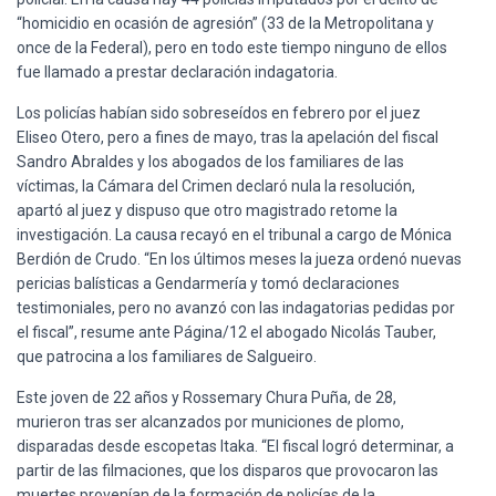
“homicidio en ocasión de agresión” (33 de la Metropolitana y
once de la Federal), pero en todo este tiempo ninguno de ellos
fue llamado a prestar declaración indagatoria.
Los policías habían sido sobreseídos en febrero por el juez
Eliseo Otero, pero a fines de mayo, tras la apelación del fiscal
Sandro Abraldes y los abogados de los familiares de las
víctimas, la Cámara del Crimen declaró nula la resolución,
apartó al juez y dispuso que otro magistrado retome la
investigación. La causa recayó en el tribunal a cargo de Mónica
Berdión de Crudo. “En los últimos meses la jueza ordenó nuevas
pericias balísticas a Gendarmería y tomó declaraciones
testimoniales, pero no avanzó con las indagatorias pedidas por
el fiscal”, resume ante Página/12 el abogado Nicolás Tauber,
que patrocina a los familiares de Salgueiro.
Este joven de 22 años y Rossemary Chura Puña, de 28,
murieron tras ser alcanzados por municiones de plomo,
disparadas desde escopetas Itaka. “El fiscal logró determinar, a
partir de las filmaciones, que los disparos que provocaron las
muertes provenían de la formación de policías de la