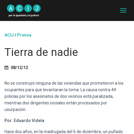
C
A
M
B
ACIJ
/
Prensa
I
A
Tierra de nadie
R
M
O
D
08/12/12
O
D
No se construyó ninguna de las viviendas que prometieron a los
E
N
ocupantes para que levantaran la toma. La causa contra 44
A
policías por los asesinatos de dos vecinos está paralizada,
V
mientras dos dirigentes sociales están procesados por
E
usurpación.
G
A
Por: Eduardo Videla
C
I
Hace dos años, en la madrugada del 6 de diciembre, un puñado