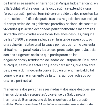
Ó
de familias se asentó en terrenos del Parque Indoamericano, en
N
Villa Soldati. Al día siguiente, la ocupación se extendió y una
feroz represión policial terminó con un saldo de dos muertos. La
toma se levantó días después, tras una negociación que incluyó
el compromiso de los gobiernos porteño y nacional de construir
viviendas que serían destinadas paulatinamente a las familias
sin techo involucradas en la toma. Dos años después, ninguna
de las 13.800 personas incluidas en la lista de espera obtuvo
una solución habitacional, la causa por los dos homicidios está
virtualmente paralizada y los únicos procesados por la Justicia
son dos dirigentes sociales que participaron de las
negociaciones y terminaron acusados de usurpación. En cuanto
al Parque, salvo un sector con juegos para niños, que sólo abre
de jueves a domingo, está convertido en un enorme baldío tal
como lo era en el momento de la toma, aunque rodeado por
una reja perimetral.
“Tenemos a dos personas asesinadas y, dos años después, no
hemos obtenido respuestas”, dice Griselda Salgueiro, la
hermana de Bernardo, uno de los muertos por la represión
policial. En la causa hay 44 policías imputados por el delito de