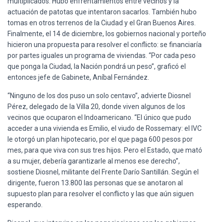
multiplicados. Hubo enfrentamientos entre vecinos y la
actuación de patotas que intentaron sacarlos. También hubo
tomas en otros terrenos de la Ciudad y el Gran Buenos Aires.
Finalmente, el 14 de diciembre, los gobiernos nacional y porteño
hicieron una propuesta para resolver el conflicto: se financiaría
por partes iguales un programa de viviendas. “Por cada peso
que ponga la Ciudad, la Nación pondrá un peso”, graficó el
entonces jefe de Gabinete, Aníbal Fernández.
“Ninguno de los dos puso un solo centavo”, advierte Diosnel
Pérez, delegado de la Villa 20, donde viven algunos de los
vecinos que ocuparon el Indoamericano. “El único que pudo
acceder a una vivienda es Emilio, el viudo de Rossemary: el IVC
le otorgó un plan hipotecario, por el que paga 600 pesos por
mes, para que viva con sus tres hijos. Pero el Estado, que mató
a su mujer, debería garantizarle al menos ese derecho”,
sostiene Diosnel, militante del Frente Darío Santillán. Según el
dirigente, fueron 13.800 las personas que se anotaron al
supuesto plan para resolver el conflicto y las que aún siguen
esperando.