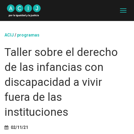
C
A
M
B
ACIJ
/
programas
I
A
Taller sobre el derecho
R
M
O
de las infancias con
D
O
D
discapacidad a vivir
E
N
fuera de las
A
V
E
instituciones
G
A
C
02/11/21
I