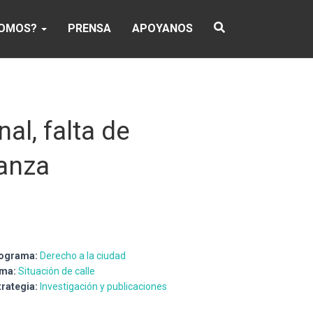
SOMOS?
PRENSA
APOYANOS
al, falta de
canza
ograma:
Derecho a la ciudad
ma:
Situación de calle
trategia:
Investigación y publicaciones