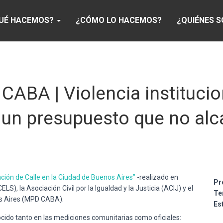
UÉ HACEMOS?
¿CÓMO LO HACEMOS?
¿QUIÉNES 
 CABA | Violencia institucion
 y un presupuesto que no al
ción de Calle en la Ciudad de Buenos Aires”
-realizado en
Pr
LS), la Asociación Civil por la Igualdad y la Justicia (ACIJ) y el
Te
os Aires (MPD CABA).
Es
cido tanto en las mediciones comunitarias como oficiales: