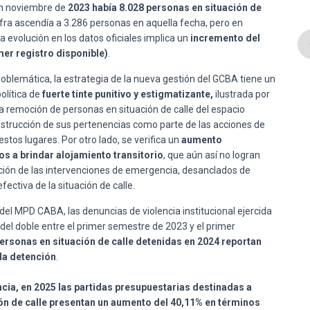
en noviembre de
2023 había 8.028 personas en situación de
cifra ascendía a 3.286 personas en aquella fecha, pero en
evolución en los datos oficiales implica un
incremento del
mer registro disponible)
.
oblemática, la estrategia de la nueva gestión del GCBA tiene un
olítica de
fuerte tinte punitivo y estigmatizante,
ilustrada por
 la remoción de personas en situación de calle del espacio
a destrucción de sus pertenencias como parte de las acciones de
stos lugares. Por otro lado, se verifica un
aumento
s a brindar alojamiento transitorio
, que aún así no logran
ación de las intervenciones de emergencia, desanclados de
fectiva de la situación de calle.
del MPD CABA, las denuncias de violencia institucional ejercida
del doble entre el primer semestre de 2023 y el primer
personas en situación de calle detenidas en 2024 reportan
 la detención
.
ncia, en 2025 las partidas presupuestarias destinadas a
ón de calle presentan un aumento del 40,11% en términos