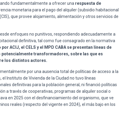
entando fundamentalmente a ofrecer una
respuesta de
rencia monetaria para el pago del alquiler (subsidio habitacional
(CIS), que provee alojamiento, alimentación y otros servicios de
e desde enfoques no punitivos, respondiendo adecuadamente a
bitacional definitiva, tal como fue consagrado en la normativa
 por ACIJ, el CELS y el MPD CABA se presentan líneas de
s potencialmente transformadores, sobre las que es
e los distintos actores.
damentalmente por una ausencia total de políticas de acceso a la
el Instituto de Vivienda de la Ciudad no tuvo líneas
ales definitivas para la población general, ni financió políticas
ión a través de cooperativas, programas de alquiler social o
grava en 2025 con el desfinanciamiento del organismo, que ve
nos reales (respecto del vigente en 2024), el más bajo en los