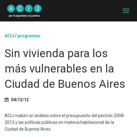
C
A
M
B
ACIJ
/
programas
I
A
Sin vivienda para los
R
M
O
más vulnerables en la
D
O
D
Ciudad de Buenos Aires
E
N
A
04/12/12
V
E
G
ACIJ realizó un análisis sobre el presupuesto del período 2008-
A
2012 y las políticas públicas en materia habitacional de la
C
Ciudad de Buenos Aires.
I