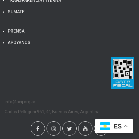
TRANSPARENCIA INTERNA
SUMATE
PRENSA
APOYANOS
info@acij.org.ar
Carlos Pellegrini 961, 4°, Buenos Aires, Argentina.
ES