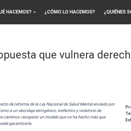
UÉ HACEMOS?
¿CÓMO LO HACEMOS?
¿QUIÉNES 
ropuesta que vulnera derec
ecto de reforma de la Ley Nacional de Salud Mental enviado por
Pr
torno a un abordaje iatrogénico, inefectivo y violatorio de
Te
 dos caminos: recuperar un modelo que no ha hecho más que
Es
uede garantizarla.