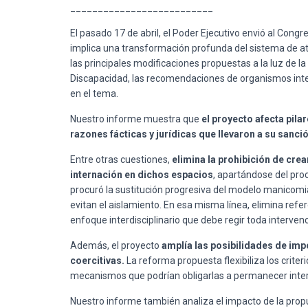
__________________________
El pasado 17 de abril, el Poder Ejecutivo envió al Cong
implica una transformación profunda del sistema de at
las principales modificaciones propuestas a la luz de 
Discapacidad, las recomendaciones de organismos intern
en el tema.
Nuestro informe muestra que
el proyecto afecta pila
razones fácticas y jurídicas que llevaron a su sanci
Entre otras cuestiones,
elimina la prohibición de crea
internación en dichos espacios
, apartándose del pro
procuró la sustitución progresiva del modelo manicomia
evitan el aislamiento. En esa misma línea, elimina refer
enfoque interdisciplinario que debe regir toda interven
Además, el proyecto
amplía las posibilidades de imp
coercitivas.
La reforma propuesta flexibiliza los criteri
mecanismos que podrían obligarlas a permanecer interna
Nuestro informe también analiza el impacto de la prop