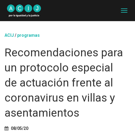
C
A
M
B
ACIJ
/
programas
I
A
Recomendaciones para
R
M
O
un protocolo especial
D
O
D
de actuación frente al
E
N
coronavirus en villas y
A
V
E
asentamientos
G
A
C
08/05/20
I