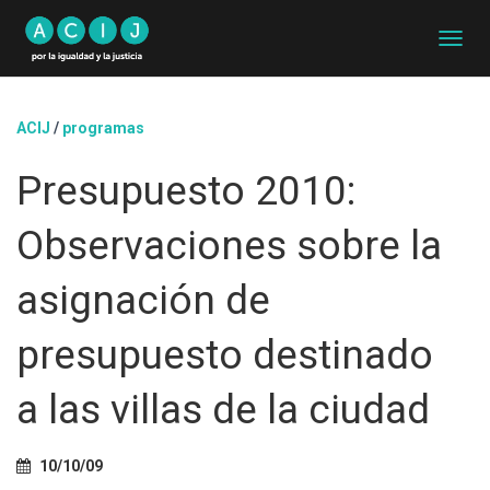
C
A
M
B
ACIJ
/
programas
I
A
Presupuesto 2010:
R
M
O
Observaciones sobre la
D
O
D
asignación de
E
N
presupuesto destinado
A
V
E
a las villas de la ciudad
G
A
C
10/10/09
I