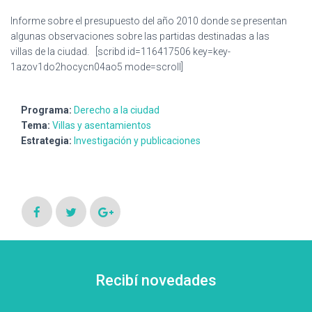
Ó
N
Informe sobre el presupuesto del año 2010 donde se presentan
algunas observaciones sobre las partidas destinadas a las
villas de la ciudad. [scribd id=116417506 key=key-
1azov1do2hocycn04ao5 mode=scroll]
Programa:
Derecho a la ciudad
Tema:
Villas y asentamientos
Estrategia:
Investigación y publicaciones
Recibí novedades