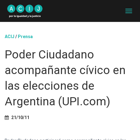
C
A
M
B
ACIJ
/
Prensa
I
A
Poder Ciudadano
R
M
O
acompañante cívico en
D
O
D
las elecciones de
E
N
Argentina (UPI.com)
A
V
E
G
21/10/11
A
C
I