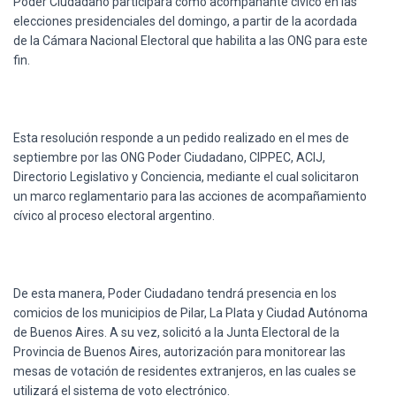
Poder
Ciudadano
participará
como
acompañante
cívico
en
las
Ó
N
elecciones
presidenciales
del
domingo
, a
partir
de la
acordada
de la
Cámara
Nacional
Electoral
que
habilita
a
las
ONG
para
este
fin.
Esta
resolución
responde
a un
pedido
realizado
en el
mes
de
septiembre
por
las
ONG
Poder
Ciudadano
,
CIPPEC
,
ACIJ
,
Directorio
Legislativo
y
Conciencia
,
mediante
el
cual
solicitaron
un
marco
reglamentario
para
las
acciones
de
acompañamiento
cívico
al
proceso
electoral
argentino
.
De
esta
manera
,
Poder
Ciudadano
tendrá
presencia
en los
comicios
de los
municipios
de
Pilar
, La Plata y
Ciudad
Autónoma
de Buenos Aires. A
su
vez
,
solicitó
a la Junta Electoral de la
Provincia
de Buenos Aires,
autorización
para
monitorear
las
mesas de
votación
de
residentes
extranjeros
, en
las
cuales
se
utilizará
el
sistema
de
voto
electrónico
.