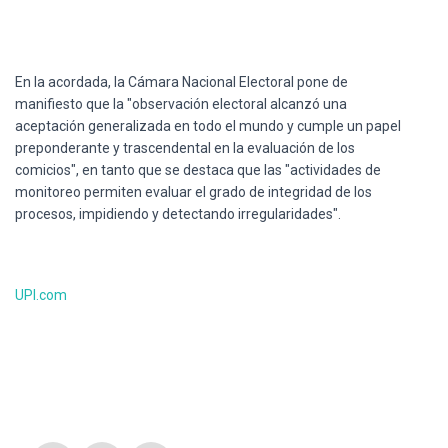
En la
acordada
, la
Cámara
Nacional
Electoral pone de
manifiesto
que
la "
observación
electoral
alcanzó
una
aceptación
generalizada
en
todo
el
mundo
y
cumple
un
papel
preponderante
y
trascendental
en la
evaluación
de los
comicios
", en
tanto
que
se
destaca
que
las
"
actividades
de
monitoreo
permiten
evaluar
el
grado
de
integridad
de los
procesos
,
impidiendo
y
detectando
irregularidades
".
UPI.com