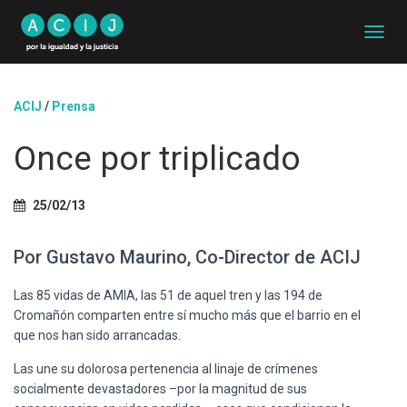
C
A
M
B
ACIJ
/
Prensa
I
A
Once por triplicado
R
M
O
D
25/02/13
O
D
Por Gustavo Maurino, Co-Director de ACIJ
E
N
A
Las 85 vidas de AMIA, las 51 de aquel tren y las 194 de
V
Cromañón comparten entre sí mucho más que el barrio en el
E
que nos han sido arrancadas.
G
A
Las une su dolorosa pertenencia al linaje de crímenes
C
socialmente devastadores –por la magnitud de sus
I