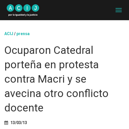
C
A
M
B
ACIJ
/
prensa
I
A
Ocuparon Catedral
R
M
O
porteña en protesta
D
O
D
contra Macri y se
E
N
avecina otro conflicto
A
V
E
docente
G
A
C
13/03/13
I