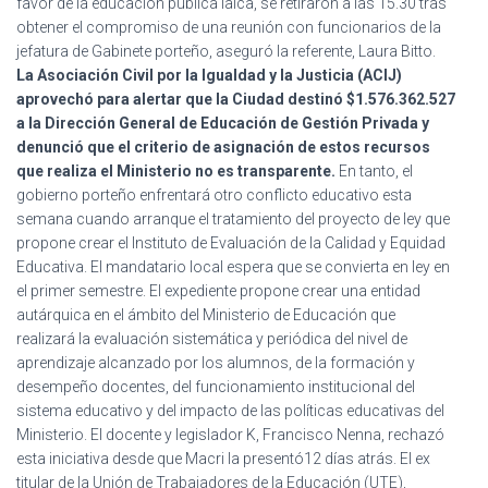
favor de la educación pública laica, se retiraron a las 15.30 tras
obtener el compromiso de una reunión con funcionarios de la
jefatura de Gabinete porteño, aseguró la referente, Laura Bitto.
La Asociación Civil por la Igualdad y la Justicia (ACIJ)
aprovechó para alertar que la Ciudad destinó $1.576.362.527
a la Dirección General de Educación de Gestión Privada y
denunció que el criterio de asignación de estos recursos
que realiza el Ministerio no es transparente.
En tanto, el
gobierno porteño enfrentará otro conflicto educativo esta
semana cuando arranque el tratamiento del proyecto de ley que
propone crear el Instituto de Evaluación de la Calidad y Equidad
Educativa. El mandatario local espera que se convierta en ley en
el primer semestre. El expediente propone crear una entidad
autárquica en el ámbito del Ministerio de Educación que
realizará la evaluación sistemática y periódica del nivel de
aprendizaje alcanzado por los alumnos, de la formación y
desempeño docentes, del funcionamiento institucional del
sistema educativo y del impacto de las políticas educativas del
Ministerio. El docente y legislador K, Francisco Nenna, rechazó
esta iniciativa desde que Macri la presentó12 días atrás. El ex
titular de la Unión de Trabajadores de la Educación (UTE),