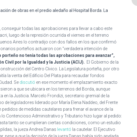
zación de obras en el predio aledaño al Hospital Borda. La
s, conseguir todas las aprobaciones para llevar a cabo este
ri, luego de la represión ocurrida el viernes en el terreno
Buenos Aires lo contradijo con dos fallos en los que confirmó
cionarios porteños actuaron con “verdadera intención de
 porteño no tenía todas las aprobaciones para avanzar”,
Civil por la Igualdad y la Justicia (ACIJ).
El Gobierno de la
onstrucción del Centro Cívico. La Legislatura porteña, por otro
ía la venta del Edificio Del Plata para recaudar fondos
 Ciudad. Se
discutió
en ese momento el emplazamiento exacto
sieron a que se ubicara en los terrenos del Borda, aunque
ta en la Justicia. Marcelo Frondizi, secretario gremial de la
o de legisladores liderado por María Elena Naddeo, del Frente
pedidos de medidas cautelares para frenar el avance de la
lo Contencioso Administrativo y Tributario hizo lugar al pedido:
asta tanto se cumplieran ciertas condiciones, como un estudio
mplidas, la jueza Andrea Danas
levantó
la cautelar. El Ejecutivo
, pese a que la decisión de la jueza Danas había sido apelada.