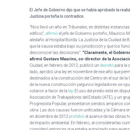
El Jefe de Gobierno dijo que se había aprobado la reali
Justicia porteña lo contradice.
“Nos llevó un año en Tribunales, en distintas instancia
edificio”,
afirmó
el jefe de Gobierno porteño, Mauricio Mac
aledaño al Hospital Borda. La Justicia de la Ciudad de 
que la causa estaba bajo su jurisdicción y que los fun
desconocer las decisiones”.
“Claramente, el Gobierno
afirmó Gustavo Maurino, co-director de la Asociación 
Ciudad, en febrero de 2012, publicó un
decreto
para la c
lado, aprobó una ley en noviembre de ese año que permit
destinados a la construcción del Centro en el sur de la
de la nueva construcción yalgunos legisladores se opu
votaron a favor de la
ley
. El uso del predio está en dispu
Asociación de Trabajadores del Estado (ATE), y un grup
Progresista Popular, presentaron sendos amparos con 
obra. Las dos causas fueron unificadas y la Cámara en 
en diciembre de 2012
prohibió
el avance de las obras h
de impacto ambiental. En febrero, al considerarlas cu
consideró entonces que estaba autorizado para avanzar