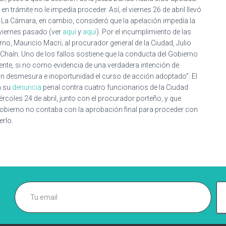
en trámite no le impedía proceder. Así, el viernes 26 de abril llevó
l. La Cámara, en cambio, consideró que la apelación impedía la
 viernes pasado (ver
aquí
y
aquí
). Por el incumplimiento de las
rno, Mauricio Macri; al procurador general de la Ciudad, Julio
 Chaín. Uno de los fallos sostiene que la conducta del Gobierno
nte, si no como evidencia de una verdadera intención de
n desmesura e inoportunidad el curso de acción adoptado”. El
n su
denuncia
penal contra cuatro funcionarios de la Ciudad
rcoles 24 de abril, junto con el procurador porteño, y que
l Gobierno no contaba con la aprobación final para proceder con
erlo.