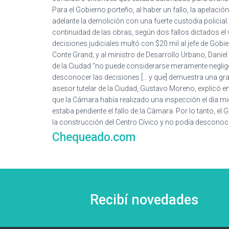
Para el Gobierno porteño, al haber un fallo, la apelación 
adelante la demolición con una fuerte custodia policia
continuidad de las obras, según dos fallos dictados el
decisiones judiciales multó con $20 mil al jefe de Gobie
Conte Grand; y al ministro de Desarrollo Urbano, Daniel
de la Ciudad “no puede considerarse meramente neglige
desconocer las decisiones [… y que] demuestra una gra
asesor tutelar de la Ciudad, Gustavo Moreno, explicó e
que la Cámara había realizado una inspección el día mié
estaba pendiente el fallo de la Cámara. Por lo tanto, e
la construcción del Centro Cívico y no podía desconoc
Chequeado.com
Recibí novedades