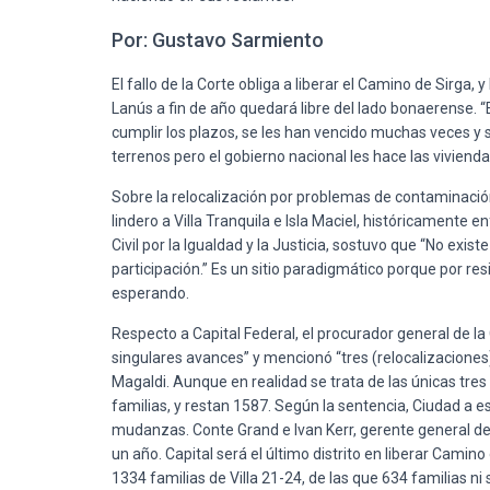
Por: Gustavo Sarmiento
El fallo de la Corte obliga a liberar el Camino de Sirga
Lanús a fin de año quedará libre del lado bonaerense. “
cumplir los plazos, se les han vencido muchas veces y 
terrenos pero el gobierno nacional les hace las vivienda
Sobre la relocalización por problemas de contaminación 
lindero a Villa Tranquila e Isla Maciel, históricamente 
Civil por la Igualdad y la Justicia, sostuvo que “No exis
participación.” Es un sitio paradigmático porque por res
esperando.
Respecto a Capital Federal, el procurador general de l
singulares avances” y mencionó “tres (relocalizaciones) 
Magaldi. Aunque en realidad se trata de las únicas tre
familias, y restan 1587. Según la sentencia, Ciudad a e
mudanzas. Conte Grand e Ivan Kerr, gerente general del 
un año. Capital será el último distrito en liberar Camino 
1334 familias de Villa 21-24, de las que 634 familias ni