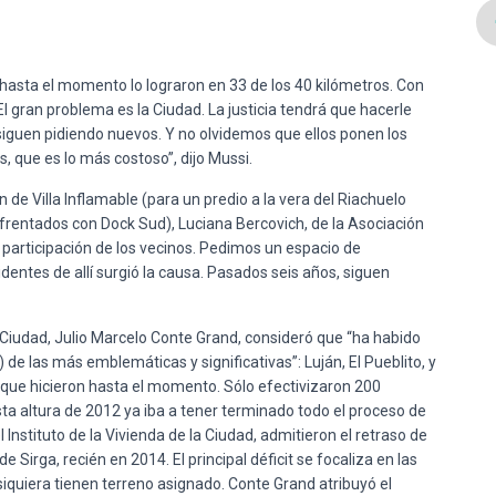
, y hasta el momento lo lograron en 33 de los 40 kilómetros. Con
El gran problema es la Ciudad. La justicia tendrá que hacerle
siguen pidiendo nuevos. Y no olvidemos que ellos ponen los
s, que es lo más costoso”, dijo Mussi.
de Villa Inflamable (para un predio a la vera del Riachuelo
enfrentados con Dock Sud), Luciana Bercovich, de la Asociación
te participación de los vecinos. Pedimos un espacio de
identes de allí surgió la causa. Pasados seis años, siguen
a Ciudad, Julio Marcelo Conte Grand, consideró que “ha habido
de las más emblemáticas y significativas”: Luján, El Pueblito, y
s que hicieron hasta el momento. Sólo efectivizaron 200
sta altura de 2012 ya iba a tener terminado todo el proceso de
Instituto de la Vivienda de la Ciudad, admitieron el retraso de
de Sirga, recién en 2014. El principal déficit se focaliza en las
 siquiera tienen terreno asignado. Conte Grand atribuyó el